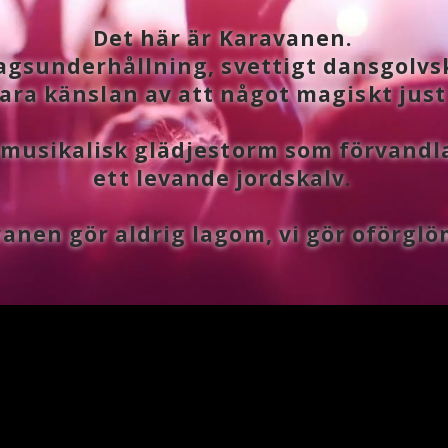
Det här är Karavanen.
agsunderhållning, svettigt dansgolvs
ra känslan av att något magiskt just
musikalisk glädjestorm som förvandla
ett levande jordskalv.
anen gör aldrig lagom, vi gör oförglö