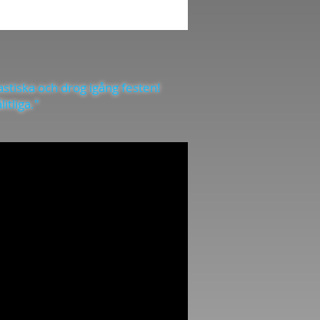
tastiska och drog igång festen!
itliga."