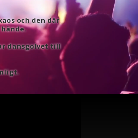
kaos och den där
 hände.
r dansgolvet till
mligt.