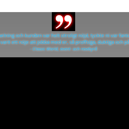
spelning och kunden var helt otroligt nöjd, tyckte ni var fan
varit ett nöje att jobba med er, så proffsiga, duktiga och pål
- Classic World, event- och resebyrå