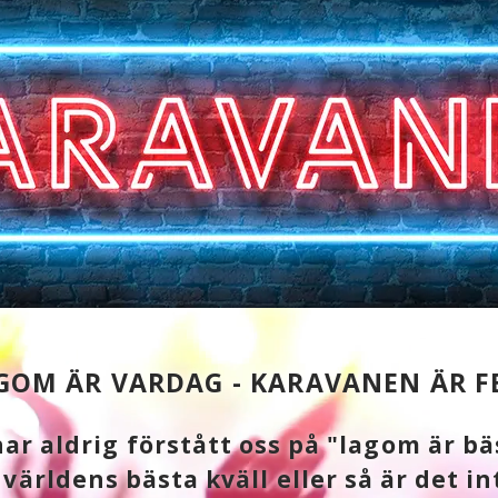
GOM ÄR VARDAG - KARAVANEN ÄR F
har aldrig förstått oss på "lagom är bä
världens bästa kväll eller så är det in