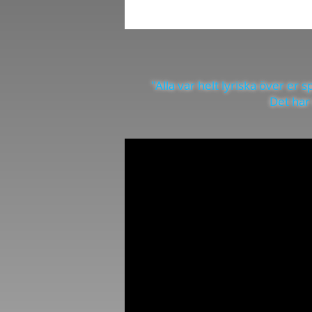
"Alla var helt lyriska över er 
Det har 