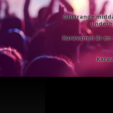
Glittrande midd
underba
Karavanen är en 
Karav