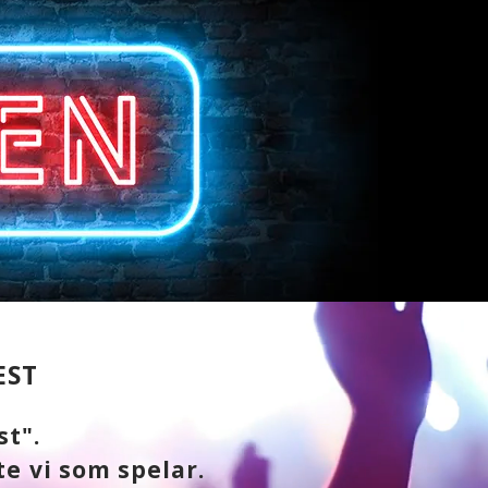
EST
st".
te vi som spelar.